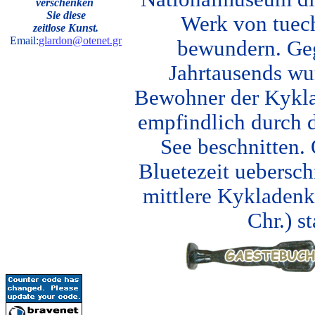
verschenken
Sie diese
Werk von tuec
zeitlose Kunst.
Email:
glardon@otenet.gr
bewundern. Geg
Jahrtausends wur
Bewohner der Kykl
empfindlich durch 
See beschnitten.
Bluetezeit ueberschr
mittlere Kykladenku
Chr.) s